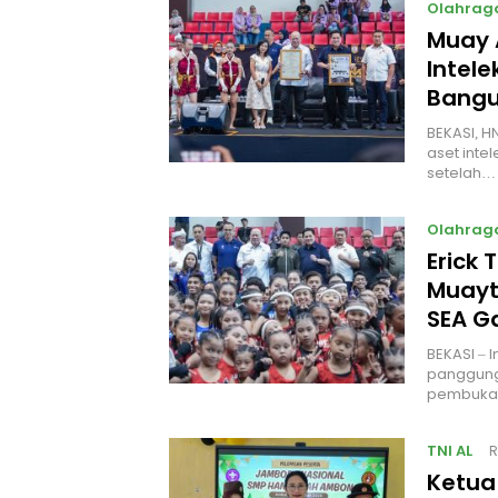
Olahrag
Muay 
Intel
Bangu
BEKASI, H
aset intel
setelah…
Olahrag
Erick 
Muayt
SEA 
BEKASI – 
panggung
pembukaa
TNI AL
R
Ketua