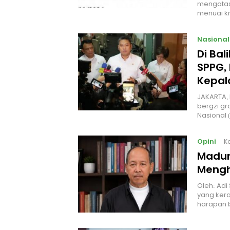
mengatas
menuai kr
Nasional
Di Ba
SPPG, 
Kepal
JAKARTA, 
bergzi gr
Nasional
Opini
K
Madur
Mengh
Oleh: Adi
yang kera
harapan 