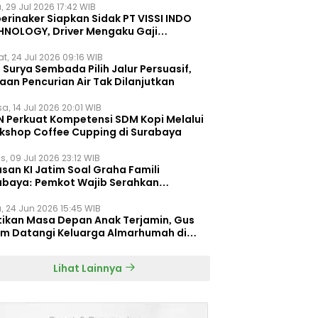
, 29 Jul 2026 17:42 WIB
erinaker Siapkan Sidak PT VISSI INDO
HNOLOGY, Driver Mengaku Gaji
otong Rp3 Juta
t, 24 Jul 2026 09:16 WIB
Surya Sembada Pilih Jalur Persuasif,
aan Pencurian Air Tak Dilanjutkan
a, 14 Jul 2026 20:01 WIB
N Perkuat Kompetensi SDM Kopi Melalui
kshop Coffee Cupping di Surabaya
s, 09 Jul 2026 23:12 WIB
san KI Jatim Soal Graha Famili
abaya: Pemkot Wajib Serahkan
umen Re-planning PT SAS
, 24 Jun 2026 15:45 WIB
tikan Masa Depan Anak Terjamin, Gus
im Datangi Keluarga Almarhumah di
orembun
Lihat Lainnya