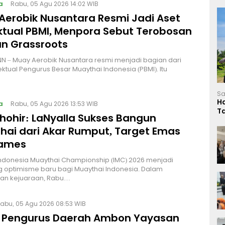
a
Rabu, 05 Agu 2026 14:02 WIB
Aerobik Nusantara Resmi Jadi Aset
ektual PBMI, Menpora Sebut Terobosan
n Grassroots
NN – Muay Aerobik Nusantara resmi menjadi bagian dari
ektual Pengurus Besar Muaythai Indonesia (PBMI). Itu
Sa
H
a
Rabu, 05 Agu 2026 13:53 WIB
T
Thohir: LaNyalla Sukses Bangun
L
hai dari Akar Rumput, Target Emas
Games
Indonesia Muaythai Championship (IMC) 2026 menjadi
 optimisme baru bagi Muaythai Indonesia. Dalam
n kejuaraan, Rabu…
abu, 05 Agu 2026 08:53 WIB
 Pengurus Daerah Ambon Yayasan