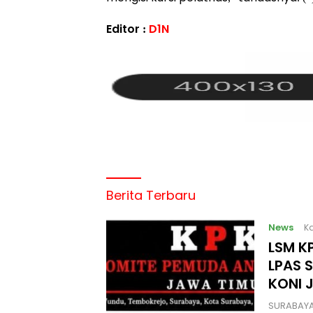
Editor :
D1N
Berita Terbaru
News
Ka
LSM KP
LPAS 
KONI 
SURABAYA