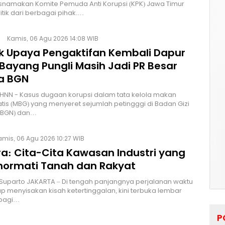
namakan Komite Pemuda Anti Korupsi (KPK) Jawa Timur
itik dari berbagai pihak.…
Kamis, 06 Agu 2026 14:08 WIB
lik Upaya Pengaktifan Kembali Dapur
Bayang Pungli Masih Jadi PR Besar
a BGN
HNN - Kasus dugaan korupsi dalam tata kelola makan
atis (MBG) yang menyeret sejumlah petingggi di Badan Gizi
 (BGN) dan…
amis, 06 Agu 2026 10:27 WIB
a: Cita-Cita Kawasan Industri yang
ormati Tanah dan Rakyat
 Suparto JAKARTA – Di tengah panjangnya perjalanan waktu
p menyisakan kisah ketertinggalan, kini terbuka lembar
bagi…
P