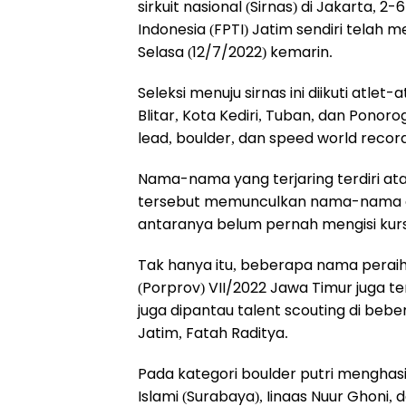
sirkuit nasional (Sirnas) di Jakarta, 
Indonesia (FPTI) Jatim sendiri telah m
Selasa (12/7/2022) kemarin.
Seleksi menuju sirnas ini diikuti atlet
Blitar, Kota Kediri, Tuban, dan Pono
lead, boulder, dan speed world recor
Nama-nama yang terjaring terdiri atas 
tersebut memunculkan nama-nama at
antaranya belum pernah mengisi kurs
Tak hanya itu, beberapa nama perai
(Porprov) VII/2022 Jawa Timur juga terp
juga dipantau talent scouting di beb
Jatim, Fatah Raditya.
Pada kategori boulder putri menghasilk
Islami (Surabaya), Iinaas Nuur Ghoni, 