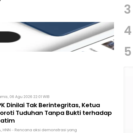
3
4
5
mis, 06 Agu 2026 22:01 WIB
K Dinilai Tak Berintegritas, Ketua
Soroti Tuduhan Tanpa Bukti terhadap
Jatim
, HNN – Rencana aksi demonstrasi yang