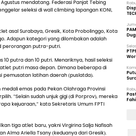
2-6 Agustus mendatang. Federasi Panjat Tebing
Rabu
Disp
enggelar seleksi di wall climbing lapangan KONI,
TEC
Dip
Juma
PAM 
-atlet asal Surabaya, Gresik, Kota Probolinggo, Kota
Dug
rogo. Adapun kategori yang dilombakan adalah
d perorangan putra-putri.
Selas
PTP
Wor
10 putra dan 10 putri. Menariknya, hasil seleksi
let putri masa depan. Dimana beberapa di
Kami
Putu
i pemusatan latihan daerah (puslatda).
Sur
Dok
h medali emas pada Pekan Olahraga Provinsi
Rabu
Pas
ilih. "Selain sudah unjuk gigi (di Porprov), mereka
Fah
erapa kejuaraan," kata Sekretaris Umum FPTI
Moj
an tiga atlet baru, yakni Virgirina Salja Nafisah
dan Alma Ariella Tsany (keduanya dari Gresik).