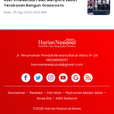
Terobosan Bangun Grassroots
Rabu, 05 Agu 2026 14:02 WIB
Jl. Perumahan Pondok Nirwana Baruk Utara VI-24
081218956007
harnasnewspusat@gmail.com
Disclaimer
Redaksi
Info Iklan
Pedoman Media Siber
Kode Etik
AWS Network
©2026 Harian Nasional News