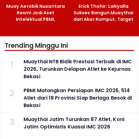
Muay Aerobik Nusantara
Erick Thohir: LaNyalla
Resmi Jadi Aset
Sukses Bangun Muaythai
Intelektual PBMI,
dari Akar Rumput, Target
Menpora Sebut
Emas SEA Games
Terobosan Bangun
Grassroots
Trending Minggu Ini
1
Muaythai NTB Bidik Prestasi Terbaik di IMC
2026, Turunkan Delapan Atlet ke Kejurnas
Bekasi
2
PBMI Matangkan Persiapan IMC 2026, 514
Atlet dari 18 Provinsi Siap Berlaga Besok di
Bekasi
3
Muaythai Jatim Turunkan 87 Atlet, Koni
Jatim Optimistis Kuasai IMC 2026