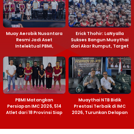
Muay Aerobik Nusantara
Erick Thohir: LaNyalla
Resmi Jadi Aset
Sukses Bangun Muaythai
Intelektual PBMI,
dari Akar Rumput, Target
Menpora Sebut
Emas SEA Games
Terobosan Bangun
Grassroots
PBMI Matangkan
Muaythai NTB Bidik
Persiapan IMC 2026, 514
Prestasi Terbaik di IMC
Atlet dari 18 Provinsi Siap
2026, Turunkan Delapan
Berlaga Besok di Bekasi
Atlet ke Kejurnas Bekasi