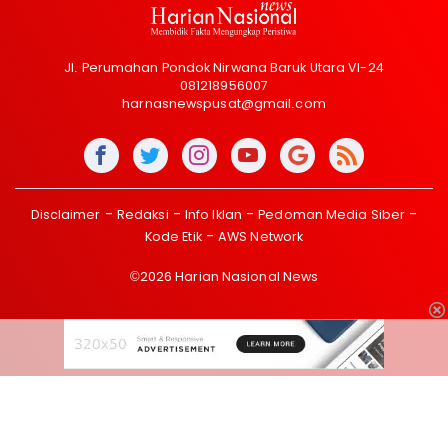
Jl. Perumahan Pondok Nirwana Baruk Utara VI-24
081218956007
harnasnewspusat@gmail.com
Disclaimer
Redaksi
Info Iklan
Pedoman Media Siber
Kode Etik
AWS Network
©2026 Harian Nasional News