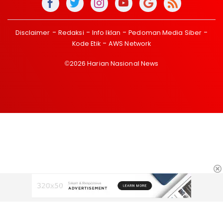
Disclaimer
Redaksi
Info Iklan
Pedoman Media Siber
Kode Etik
AWS Network
©2026 Harian Nasional News