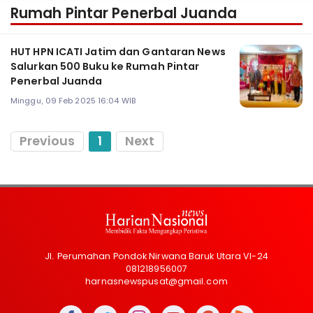
Rumah Pintar Penerbal Juanda
HUT HPN ICATI Jatim dan Gantaran News
Salurkan 500 Buku ke Rumah Pintar
Penerbal Juanda
Minggu, 09 Feb 2025 16:04 WIB
Previous
1
Next
Jl. Perumahan Pondok Nirwana Baruk Utara VI-24
081218956007
harnasnewspusat@gmail.com