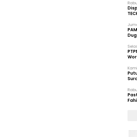
Rabu
Disp
TEC
Dip
Juma
PAM 
Dug
Selas
PTP
Wor
Kami
Putu
Sur
Dok
Rabu
Pas
Fah
Moj