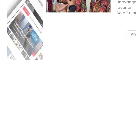
Bhayangk
layanan i
Solo,” uj
Pr