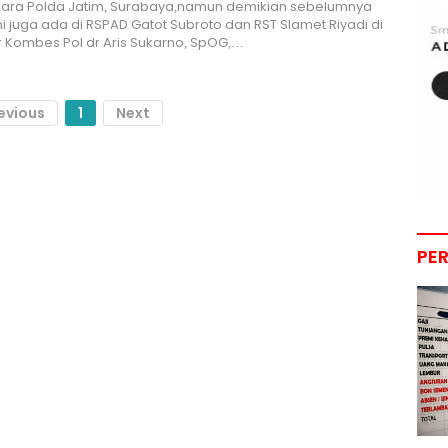
ara Polda Jatim, Surabaya,namun demikian sebelumnya
ni juga ada di RSPAD Gatot Subroto dan RST Slamet Riyadi di
ar Kombes Pol dr Aris Sukarno, SpOG,…
evious
1
Next
PE