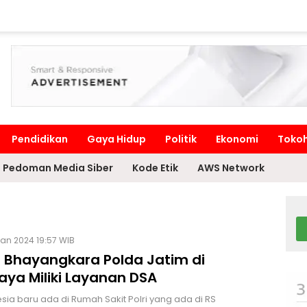
Pendidikan
Gaya Hidup
Politik
Ekonomi
Toko
Pedoman Media Siber
Kode Etik
AWS Network
Jan 2024 19:57 WIB
S Bhayangkara Polda Jatim di
aya Miliki Layanan DSA
esia baru ada di Rumah Sakit Polri yang ada di RS