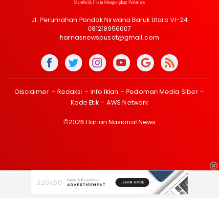
Jl. Perumahan Pondok Nirwana Baruk Utara VI-24
081218956007
harnasnewspusat@gmail.com
Disclaimer
Redaksi
Info Iklan
Pedoman Media Siber
Kode Etik
AWS Network
©2026 Harian Nasional News