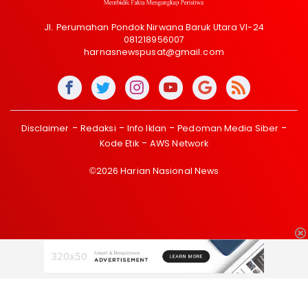
Jl. Perumahan Pondok Nirwana Baruk Utara VI-24
081218956007
harnasnewspusat@gmail.com
Disclaimer
Redaksi
Info Iklan
Pedoman Media Siber
Kode Etik
AWS Network
©2026 Harian Nasional News