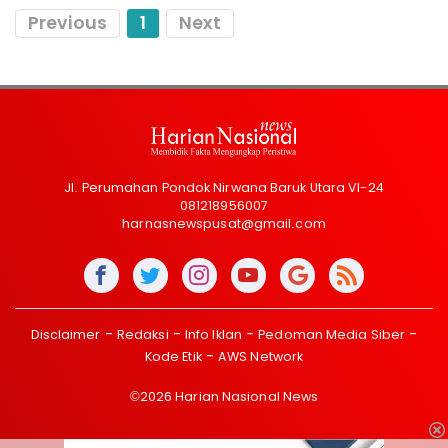
Previous
1
Next
Jl. Perumahan Pondok Nirwana Baruk Utara VI-24
081218956007
harnasnewspusat@gmail.com
Disclaimer
Redaksi
Info Iklan
Pedoman Media Siber
Kode Etik
AWS Network
©2026 Harian Nasional News