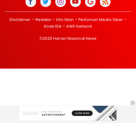
Disclaimer
Redaksi
Info Iklan
Pedoman Media Siber
Kode Etik
AWS Network
©2026 Harian Nasional News