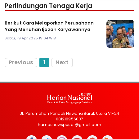
Perlindungan Tenaga Kerja
Berikut Cara Melaporkan Perusahaan
Yang Menahan Ijazah Karyawannya
Sabtu, 19 Apr 2025 19:04 WIB
Previous
1
Next
Jl. Perumahan Pondok Nirwana Baruk Utara VI-24
081218956007
harnasnewspusat@gmail.com