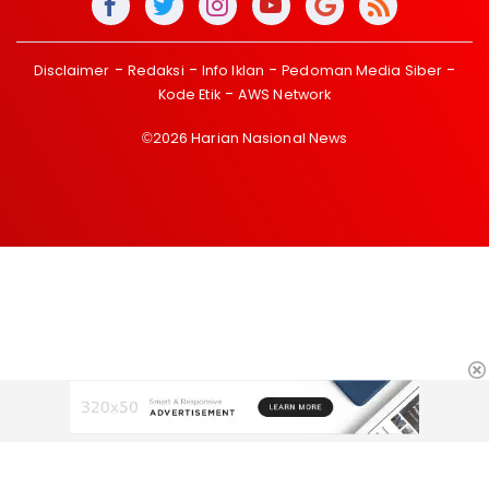
Disclaimer
Redaksi
Info Iklan
Pedoman Media Siber
Kode Etik
AWS Network
©2026 Harian Nasional News