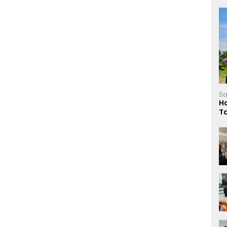
Sa
H
T
L