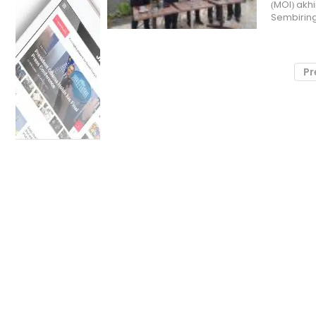
(MOI) akh
Sembiring
Pr