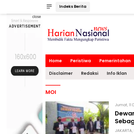
Indeks Berita
close
Home
Peristiwa
Pemerintahan
Disclaimer
Redaksi
Info Iklan
MOI
Jumat, 11 
Dewan
Sebag
JAKARTA, 