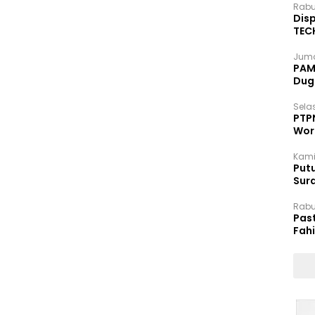
Rabu
Disp
TEC
Dip
Juma
PAM 
Dug
Selas
PTP
Wor
Kami
Putu
Sur
Dok
Rabu
Pas
Fah
Moj