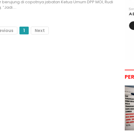
ir berujung di copotnya jabatan Ketua Umum DPP MOI, Rudi
. "Jadi…
evious
1
Next
PE