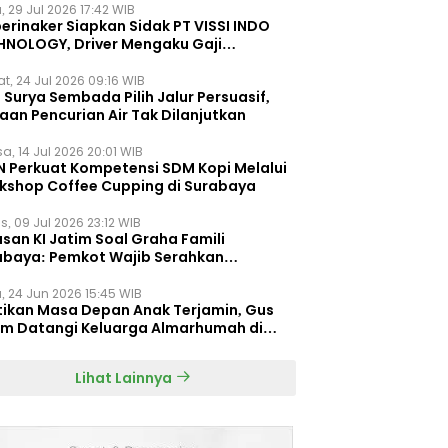
, 29 Jul 2026 17:42 WIB
erinaker Siapkan Sidak PT VISSI INDO
HNOLOGY, Driver Mengaku Gaji
otong Rp3 Juta
t, 24 Jul 2026 09:16 WIB
Surya Sembada Pilih Jalur Persuasif,
aan Pencurian Air Tak Dilanjutkan
a, 14 Jul 2026 20:01 WIB
N Perkuat Kompetensi SDM Kopi Melalui
kshop Coffee Cupping di Surabaya
s, 09 Jul 2026 23:12 WIB
san KI Jatim Soal Graha Famili
abaya: Pemkot Wajib Serahkan
umen Re-planning PT SAS
, 24 Jun 2026 15:45 WIB
tikan Masa Depan Anak Terjamin, Gus
im Datangi Keluarga Almarhumah di
orembun
Lihat Lainnya