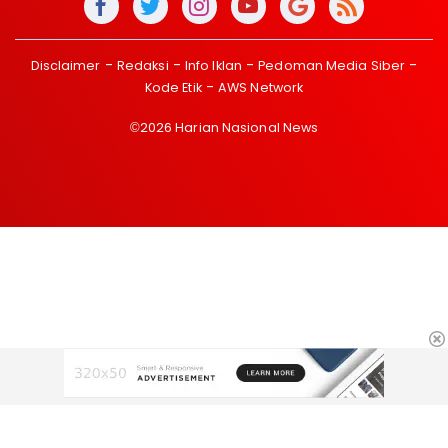
Disclaimer
Redaksi
Info Iklan
Pedoman Media Siber
Kode Etik
AWS Network
©2026 Harian Nasional News