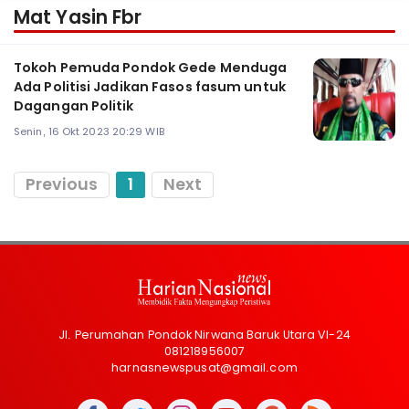
Mat Yasin Fbr
Tokoh Pemuda Pondok Gede Menduga
Ada Politisi Jadikan Fasos fasum untuk
Dagangan Politik
Senin, 16 Okt 2023 20:29 WIB
Previous
1
Next
Jl. Perumahan Pondok Nirwana Baruk Utara VI-24
081218956007
harnasnewspusat@gmail.com