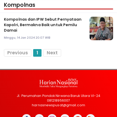
Kompolnas
Kompolnas dan IPW Sebut Pernyataan
Kapolri, Bermakna Baik untuk Pemilu
Damai
Minggu, 14 Jan 2024 20:07 WIB
Previous
1
Next
Jl. Perumahan Pondok Nirwana Baruk Utara VI-24
081218956007
harnasnewspusat@gmail.com