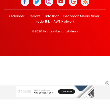
Disclaimer
Redaksi
Info Iklan
Pedoman Media Siber
Kode Etik
AWS Network
©2026 Harian Nasional News