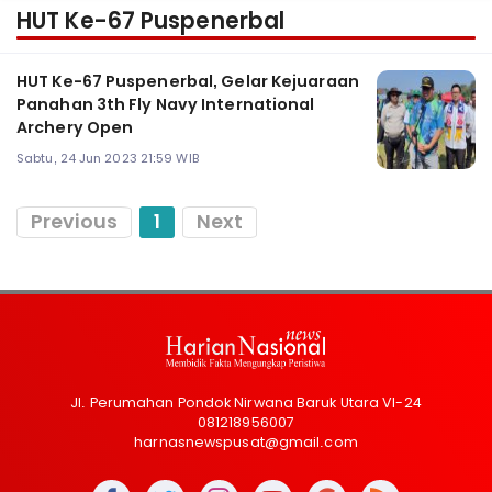
HUT Ke-67 Puspenerbal
HUT Ke-67 Puspenerbal, Gelar Kejuaraan
Panahan 3th Fly Navy International
Archery Open
Sabtu, 24 Jun 2023 21:59 WIB
Previous
1
Next
Jl. Perumahan Pondok Nirwana Baruk Utara VI-24
081218956007
harnasnewspusat@gmail.com