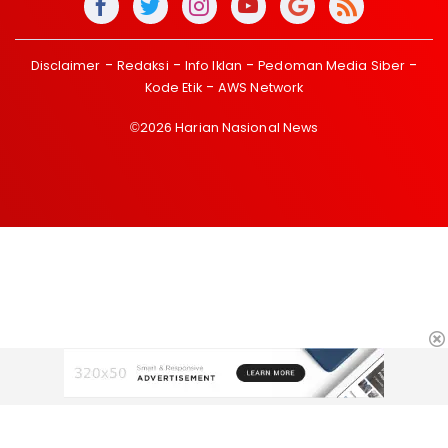
Disclaimer
Redaksi
Info Iklan
Pedoman Media Siber
Kode Etik
AWS Network
©2026 Harian Nasional News