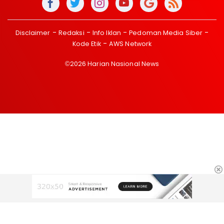
Disclaimer
Redaksi
Info Iklan
Pedoman Media Siber
Kode Etik
AWS Network
©2026 Harian Nasional News