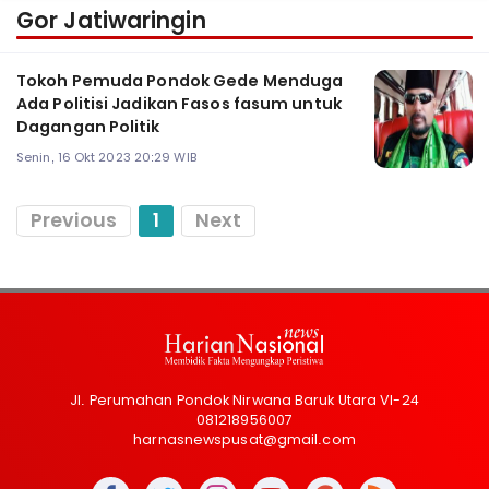
Gor Jatiwaringin
Tokoh Pemuda Pondok Gede Menduga
Ada Politisi Jadikan Fasos fasum untuk
Dagangan Politik
Senin, 16 Okt 2023 20:29 WIB
Previous
1
Next
Jl. Perumahan Pondok Nirwana Baruk Utara VI-24
081218956007
harnasnewspusat@gmail.com