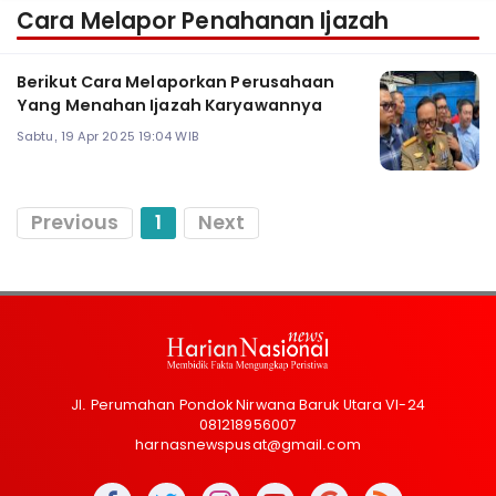
Cara Melapor Penahanan Ijazah
Berikut Cara Melaporkan Perusahaan
Yang Menahan Ijazah Karyawannya
Sabtu, 19 Apr 2025 19:04 WIB
Previous
1
Next
Jl. Perumahan Pondok Nirwana Baruk Utara VI-24
081218956007
harnasnewspusat@gmail.com