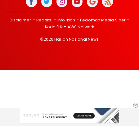
Disclaimer
Redaksi
Info Iklan
Pedoman Media Siber
Kode Etik
AWS Network
©2026 Harian Nasional News