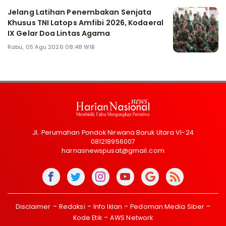
Jelang Latihan Penembakan Senjata
Khusus TNI Latops Amfibi 2026, Kodaeral
IX Gelar Doa Lintas Agama
Rabu, 05 Agu 2026 08:48 WIB
Jl. Perumahan Pondok Nirwana Baruk Utara VI-24
081218956007
harnasnewspusat@gmail.com
Disclaimer
Redaksi
Info Iklan
Pedoman Media Siber
Kode Etik
AWS Network