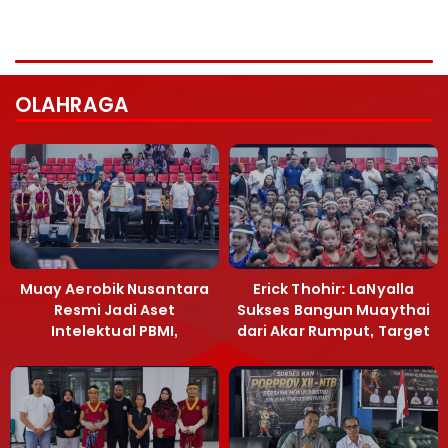
OLAHRAGA
Muay Aerobik Nusantara
Erick Thohir: LaNyalla
Resmi Jadi Aset
Sukses Bangun Muaythai
Intelektual PBMI,
dari Akar Rumput, Target
Menpora Sebut
Emas SEA Games
Terobosan Bangun
Grassroots