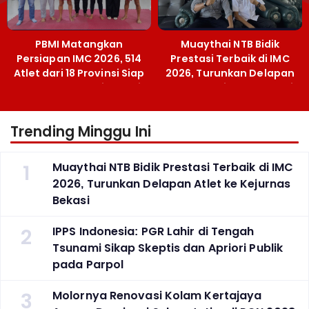
PBMI Matangkan
Muaythai NTB Bidik
Persiapan IMC 2026, 514
Prestasi Terbaik di IMC
Atlet dari 18 Provinsi Siap
2026, Turunkan Delapan
Berlaga Besok di Bekasi
Atlet ke Kejurnas Bekasi
Trending Minggu Ini
1
Muaythai NTB Bidik Prestasi Terbaik di IMC
2026, Turunkan Delapan Atlet ke Kejurnas
Bekasi
2
IPPS Indonesia: PGR Lahir di Tengah
Tsunami Sikap Skeptis dan Apriori Publik
pada Parpol
3
Molornya Renovasi Kolam Kertajaya