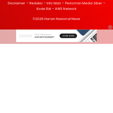
Disclaimer
Redaksi
Info Iklan
Pedoman Media Siber
Kode Etik
AWS Network
©2026 Harian Nasional News