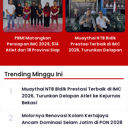
Grassroots
PBMI Matangkan
Muaythai NTB Bidik
Persiapan IMC 2026, 514
Prestasi Terbaik di IMC
Atlet dari 18 Provinsi Siap
2026, Turunkan Delapan
Berlaga Besok di Bekasi
Atlet ke Kejurnas Bekasi
Trending Minggu Ini
1
Muaythai NTB Bidik Prestasi Terbaik di IMC
2026, Turunkan Delapan Atlet ke Kejurnas
Bekasi
2
Molornya Renovasi Kolam Kertajaya
Ancam Dominasi Selam Jatim di PON 2028