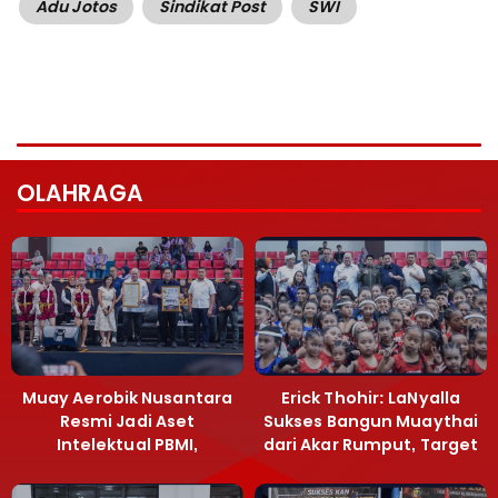
Adu Jotos
Sindikat Post
SWI
OLAHRAGA
Muay Aerobik Nusantara
Erick Thohir: LaNyalla
Resmi Jadi Aset
Sukses Bangun Muaythai
Intelektual PBMI,
dari Akar Rumput, Target
Menpora Sebut
Emas SEA Games
Terobosan Bangun