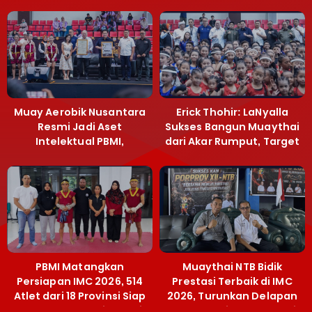
Muay Aerobik Nusantara
Erick Thohir: LaNyalla
Resmi Jadi Aset
Sukses Bangun Muaythai
Intelektual PBMI,
dari Akar Rumput, Target
Menpora Sebut
Emas SEA Games
Terobosan Bangun
Grassroots
PBMI Matangkan
Muaythai NTB Bidik
Persiapan IMC 2026, 514
Prestasi Terbaik di IMC
Atlet dari 18 Provinsi Siap
2026, Turunkan Delapan
Berlaga Besok di Bekasi
Atlet ke Kejurnas Bekasi