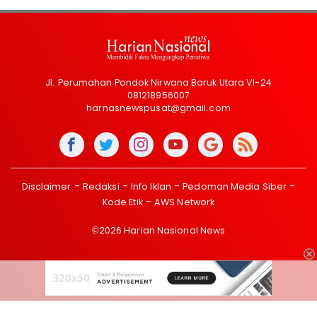
Jl. Perumahan Pondok Nirwana Baruk Utara VI-24
081218956007
harnasnewspusat@gmail.com
Disclaimer
Redaksi
Info Iklan
Pedoman Media Siber
Kode Etik
AWS Network
©2026 Harian Nasional News