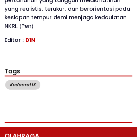
pertahanan yang tangguh melalui latihan
yang realistis, terukur, dan berorientasi pada
kesiapan tempur demi menjaga kedaulatan
NKRl. (Pen)
Editor :
D1N
Tags
Kodaeral IX
OLAHRAGA