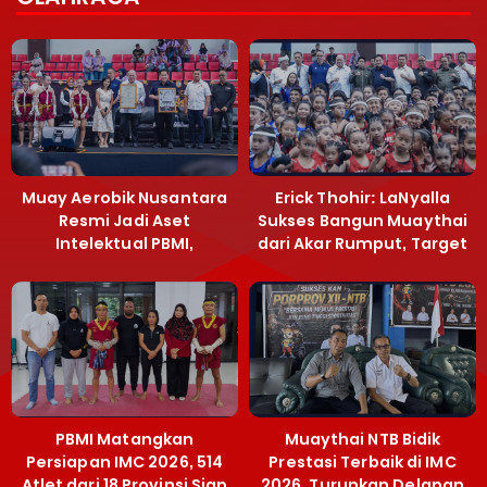
Muay Aerobik Nusantara
Erick Thohir: LaNyalla
Resmi Jadi Aset
Sukses Bangun Muaythai
Intelektual PBMI,
dari Akar Rumput, Target
Menpora Sebut
Emas SEA Games
Terobosan Bangun
Grassroots
PBMI Matangkan
Muaythai NTB Bidik
Persiapan IMC 2026, 514
Prestasi Terbaik di IMC
Atlet dari 18 Provinsi Siap
2026, Turunkan Delapan