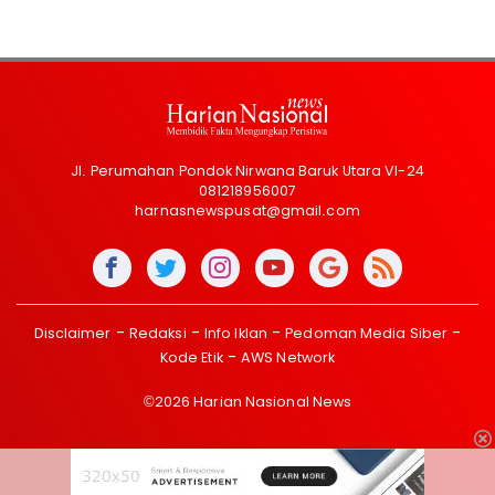
Jl. Perumahan Pondok Nirwana Baruk Utara VI-24
081218956007
harnasnewspusat@gmail.com
Disclaimer
Redaksi
Info Iklan
Pedoman Media Siber
Kode Etik
AWS Network
©2026 Harian Nasional News