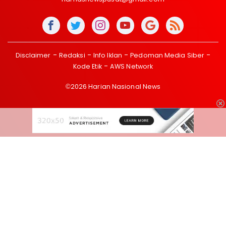
Disclaimer
Redaksi
Info Iklan
Pedoman Media Siber
Kode Etik
AWS Network
©2026 Harian Nasional News