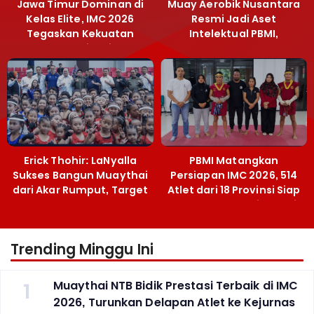
Jawa Timur Dominan di
Muay Aerobik Nusantara
Kelas Elite, IMC 2026
Resmi Jadi Aset
Tegaskan Kekuatan
Intelektual PBMI,
Muaythai Jatim
Menpora Sebut
Terobosan Bangun
Grassroots
Erick Thohir: LaNyalla
PBMI Matangkan
Sukses Bangun Muaythai
Persiapan IMC 2026, 514
dari Akar Rumput, Target
Atlet dari 18 Provinsi Siap
Emas SEA Games
Berlaga Besok di Bekasi
Trending Minggu Ini
1
Muaythai NTB Bidik Prestasi Terbaik di IMC
2026, Turunkan Delapan Atlet ke Kejurnas