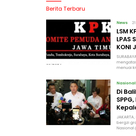
Berita Terbaru
News
2
LSM KP
LPAS 
KONI 
SURABAYA
mengatas
menuai kr
Nasional
Di Ba
SPPG, 
Kepal
JAKARTA, 
bergzi gr
Nasional