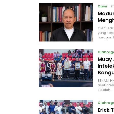
Opini
K
Madur
Mengh
Oleh: Adi
yang kera
harapan 
Olahrag
Muay 
Intel
Bangu
BEKASI, H
aset intel
setelah…
Olahrag
Erick 