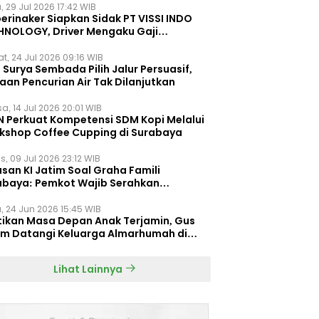
, 29 Jul 2026 17:42 WIB
erinaker Siapkan Sidak PT VISSI INDO
HNOLOGY, Driver Mengaku Gaji
otong Rp3 Juta
t, 24 Jul 2026 09:16 WIB
Surya Sembada Pilih Jalur Persuasif,
aan Pencurian Air Tak Dilanjutkan
a, 14 Jul 2026 20:01 WIB
N Perkuat Kompetensi SDM Kopi Melalui
kshop Coffee Cupping di Surabaya
s, 09 Jul 2026 23:12 WIB
san KI Jatim Soal Graha Famili
abaya: Pemkot Wajib Serahkan
umen Re-planning PT SAS
, 24 Jun 2026 15:45 WIB
tikan Masa Depan Anak Terjamin, Gus
im Datangi Keluarga Almarhumah di
orembun
Lihat Lainnya