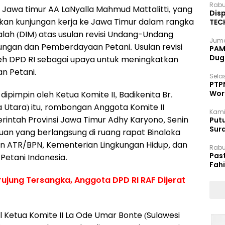
Rabu
Jawa timur AA LaNyalla Mahmud Mattalitti, yang
Disp
ukan kunjungan kerja ke Jawa Timur dalam rangka
TEC
Dip
lah (DIM) atas usulan revisi Undang-Undang
Juma
ungan dan Pemberdayaan Petani. Usulan revisi
PAM 
Dug
eh DPD RI sebagai upaya untuk meningkatkan
n Petani.
Selas
PTP
Wor
dipimpin oleh Ketua Komite II, Badikenita Br.
 Utara) itu, rombongan Anggota Komite II
Kami
rintah Provinsi Jawa Timur Adhy Karyono, Senin
Putu
Sur
uan yang berlangsung di ruang rapat Binaloka
Dok
an ATR/BPN, Kementerian Lingkungan Hidup, dan
Rabu
Pas
Petani Indonesia.
Fah
Moj
jung Tersangka, Anggota DPD RI RAF Dijerat
il Ketua Komite II La Ode Umar Bonte (Sulawesi