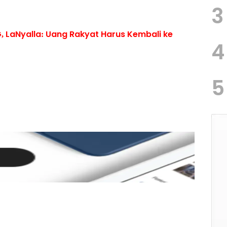
3
, LaNyalla: Uang Rakyat Harus Kembali ke
4
5