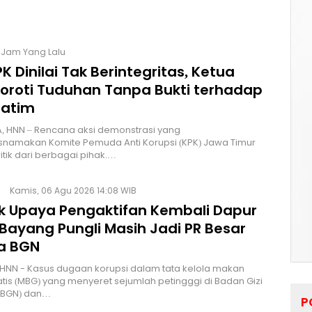
1 Jam Yang Lalu
K Dinilai Tak Berintegritas, Ketua
Soroti Tuduhan Tanpa Bukti terhadap
Jatim
, HNN – Rencana aksi demonstrasi yang
namakan Komite Pemuda Anti Korupsi (KPK) Jawa Timur
itik dari berbagai pihak.…
Kamis, 06 Agu 2026 14:08 WIB
lik Upaya Pengaktifan Kembali Dapur
Bayang Pungli Masih Jadi PR Besar
a BGN
HNN - Kasus dugaan korupsi dalam tata kelola makan
atis (MBG) yang menyeret sejumlah petingggi di Badan Gizi
 (BGN) dan…
P