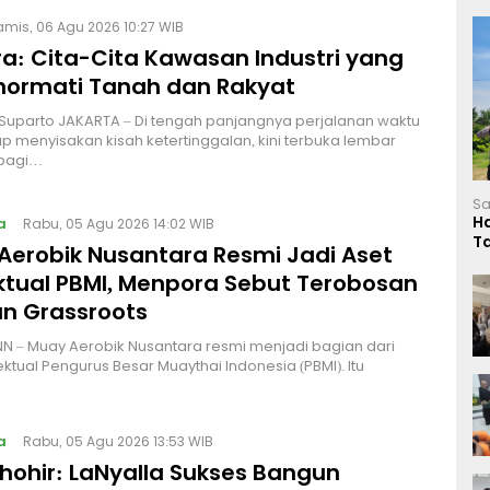
amis, 06 Agu 2026 10:27 WIB
a: Cita-Cita Kawasan Industri yang
ormati Tanah dan Rakyat
 Suparto JAKARTA – Di tengah panjangnya perjalanan waktu
p menyisakan kisah ketertinggalan, kini terbuka lembar
bagi…
Sa
H
a
Rabu, 05 Agu 2026 14:02 WIB
T
Aerobik Nusantara Resmi Jadi Aset
L
ektual PBMI, Menpora Sebut Terobosan
n Grassroots
NN – Muay Aerobik Nusantara resmi menjadi bagian dari
ektual Pengurus Besar Muaythai Indonesia (PBMI). Itu
a
Rabu, 05 Agu 2026 13:53 WIB
Thohir: LaNyalla Sukses Bangun