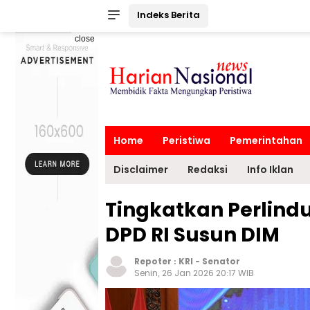
Indeks Berita
close
Home
Peristiwa
Pemerintahan
Disclaimer
Redaksi
Info Iklan
Tingkatkan Perlindu
DPD RI Susun DIM
Repoter :
KRI
-
Senator
Senin, 26 Jan 2026 20:17 WIB