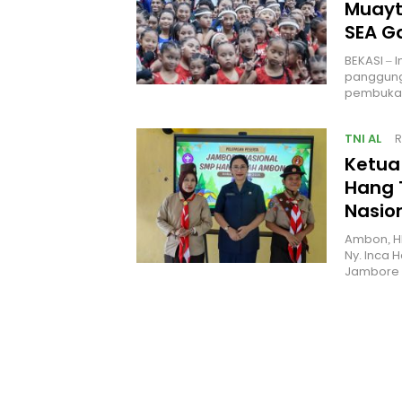
Muayt
SEA 
BEKASI – 
panggung
pembukaa
TNI AL
R
Ketua
Hang 
Nasio
Ambon, H
Ny. Inca 
Jambore 