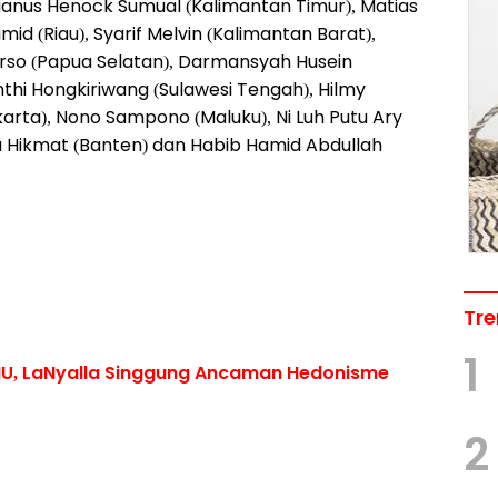
lianus Henock Sumual (Kalimantan Timur), Matias
d (Riau), Syarif Melvin (Kalimantan Barat),
arso (Papua Selatan), Darmansyah Husein
nthi Hongkiriwang (Sulawesi Tengah), Hilmy
ta), Nono Sampono (Maluku), Ni Luh Putu Ary
ilia Hikmat (Banten) dan Habib Hamid Abdullah
Tre
1
MU, LaNyalla Singgung Ancaman Hedonisme
2