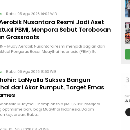
a
Rabu, 05 Agu 2026 14:02 WIB
Aerobik Nusantara Resmi Jadi Aset
ektual PBMI, Menpora Sebut Terobosan
n Grassroots
NN – Muay Aerobik Nusantara resmi menjadi bagian dari
ektual Pengurus Besar Muaythai Indonesia (PBMI). Itu
a
Rabu, 05 Agu 2026 13:53 WIB
Thohir: LaNyalla Sukses Bangun
hai dari Akar Rumput, Target Emas
Games
Indonesia Muaythai Championship (IMC) 2026 menjadi
 optimisme baru bagi Muaythai Indonesia. Dalam
n kejuaraan, Rabu…
abu, 05 Agu 2026 08:53 WIB