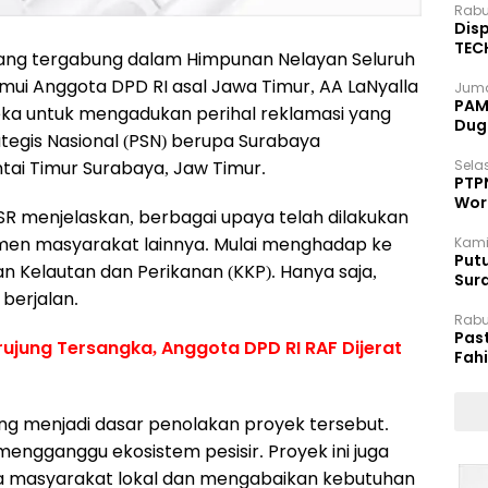
Rabu
Disp
TEC
ang tergabung dalam Himpunan Nelayan Seluruh
Dip
mui Anggota DPD RI asal Jawa Timur, AA LaNyalla
Juma
PAM 
ka untuk mengadukan perihal reklamasi yang
Dug
egis Nasional (PSN) berupa Surabaya
ntai Timur Surabaya, Jaw Timur.
Selas
PTP
Wor
SR menjelaskan, berbagai upaya telah dilakukan
men masyarakat lainnya. Mulai menghadap ke
Kami
Putu
an Kelautan dan Perikanan (KKP). Hanya saja,
Sur
 berjalan.
Dok
Rabu
Pas
jung Tersangka, Anggota DPD RI RAF Dijerat
Fah
Moj
ang menjadi dasar penolakan proyek tersebut.
mengganggu ekosistem pesisir. Proyek ini juga
 masyarakat lokal dan mengabaikan kebutuhan