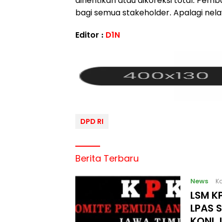
dihentikan atau dikoreksi total. P
bagi semua stakeholder. Apalagi nelay
Editor :
D1N
DPD RI
Berita Terbaru
News
Ka
LSM KP
LPAS 
KONI 