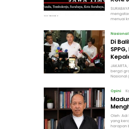
SURABAYA
mengatas
menuai kr
Nasional
Di Ba
SPPG, 
Kepal
JAKARTA, 
bergzi gr
Nasional
Opini
K
Madur
Mengh
Oleh: Adi
yang kera
harapan 