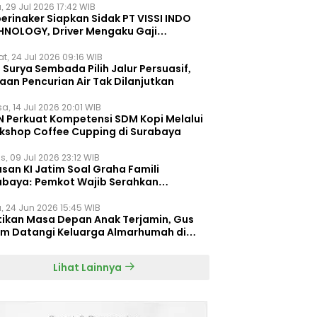
, 29 Jul 2026 17:42 WIB
erinaker Siapkan Sidak PT VISSI INDO
HNOLOGY, Driver Mengaku Gaji
otong Rp3 Juta
t, 24 Jul 2026 09:16 WIB
Surya Sembada Pilih Jalur Persuasif,
aan Pencurian Air Tak Dilanjutkan
a, 14 Jul 2026 20:01 WIB
N Perkuat Kompetensi SDM Kopi Melalui
kshop Coffee Cupping di Surabaya
s, 09 Jul 2026 23:12 WIB
san KI Jatim Soal Graha Famili
abaya: Pemkot Wajib Serahkan
umen Re-planning PT SAS
, 24 Jun 2026 15:45 WIB
tikan Masa Depan Anak Terjamin, Gus
im Datangi Keluarga Almarhumah di
orembun
Lihat Lainnya