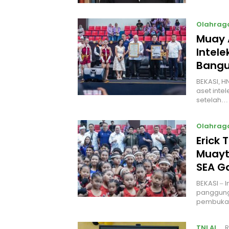
Olahrag
Muay 
Intel
Bangu
BEKASI, H
aset intel
setelah…
Olahrag
Erick 
Muayt
SEA 
BEKASI – 
panggung
pembukaa
TNI AL
R