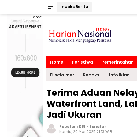
Indeks Berita
close
Home
Peristiwa
Pemerintahan
Disclaimer
Redaksi
Info Iklan
Terima Aduan Nela
Waterfront Land, La
Jadi Ukuran
Repoter :
KRI
-
Senator
Kamis, 20 Mar 2025 21:13 WIB