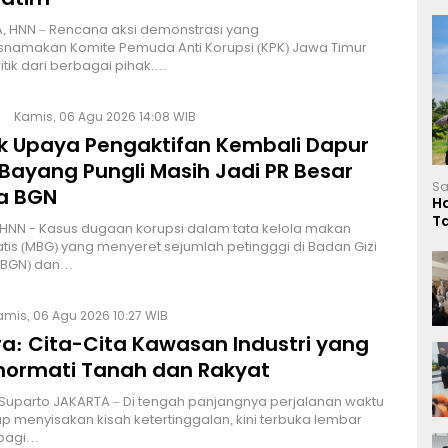
, HNN – Rencana aksi demonstrasi yang
namakan Komite Pemuda Anti Korupsi (KPK) Jawa Timur
itik dari berbagai pihak.…
Kamis, 06 Agu 2026 14:08 WIB
lik Upaya Pengaktifan Kembali Dapur
Bayang Pungli Masih Jadi PR Besar
Sa
a BGN
H
T
HNN - Kasus dugaan korupsi dalam tata kelola makan
L
atis (MBG) yang menyeret sejumlah petingggi di Badan Gizi
 (BGN) dan…
amis, 06 Agu 2026 10:27 WIB
a: Cita-Cita Kawasan Industri yang
ormati Tanah dan Rakyat
 Suparto JAKARTA – Di tengah panjangnya perjalanan waktu
p menyisakan kisah ketertinggalan, kini terbuka lembar
bagi…