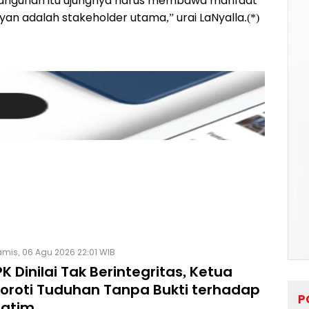
embangunan itu ujungnya harus membawa manfaat
an adalah stakeholder utama,” urai LaNyalla.(*)
mis, 06 Agu 2026 22:01 WIB
K Dinilai Tak Berintegritas, Ketua
Soroti Tuduhan Tanpa Bukti terhadap
P
Jatim