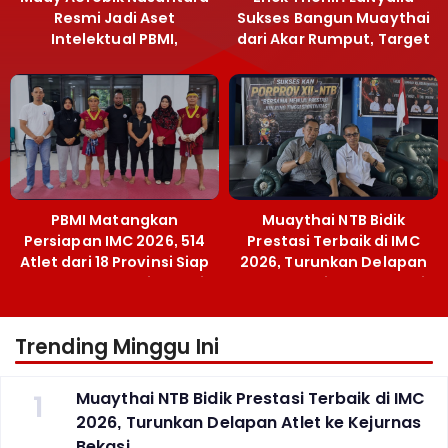
Resmi Jadi Aset
Sukses Bangun Muaythai
Intelektual PBMI,
dari Akar Rumput, Target
Menpora Sebut
Emas SEA Games
Terobosan Bangun
Grassroots
PBMI Matangkan
Muaythai NTB Bidik
Persiapan IMC 2026, 514
Prestasi Terbaik di IMC
Atlet dari 18 Provinsi Siap
2026, Turunkan Delapan
Berlaga Besok di Bekasi
Atlet ke Kejurnas Bekasi
Trending Minggu Ini
1
Muaythai NTB Bidik Prestasi Terbaik di IMC
2026, Turunkan Delapan Atlet ke Kejurnas
Bekasi