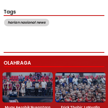
Tags
harian nasional news
OLAHRAGA
Muay Aerobik Nusantara
Erick Thohir: LaNyalla