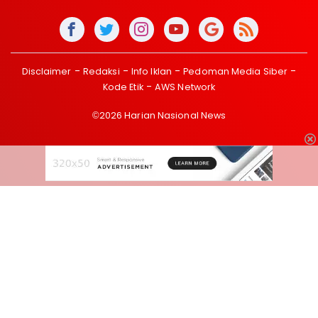
Disclaimer
Redaksi
Info Iklan
Pedoman Media Siber
Kode Etik
AWS Network
©2026 Harian Nasional News