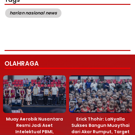
harian nasional news
OLAHRAGA
Muay Aerobik Nusantara
Erick Thohir: LaNyalla
Resmi Jadi Aset
Sukses Bangun Muaythai
Intelektual PBMI,
dari Akar Rumput, Target