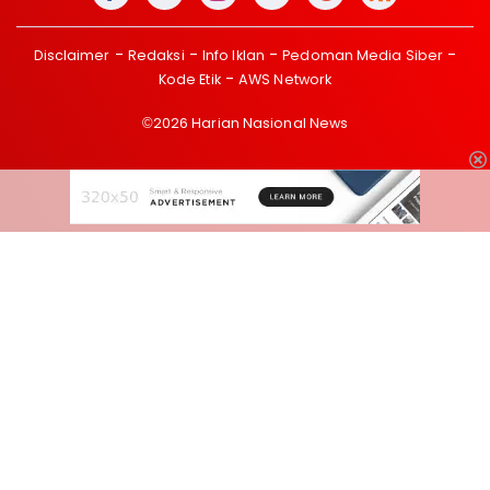
Disclaimer
Redaksi
Info Iklan
Pedoman Media Siber
Kode Etik
AWS Network
©2026 Harian Nasional News