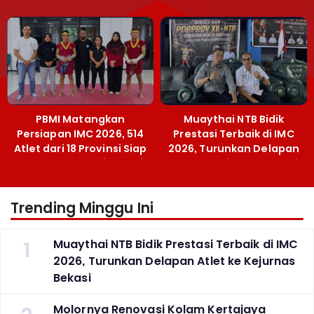
Menpora Sebut
Emas SEA Games
Terobosan Bangun
Grassroots
PBMI Matangkan
Muaythai NTB Bidik
Persiapan IMC 2026, 514
Prestasi Terbaik di IMC
Atlet dari 18 Provinsi Siap
2026, Turunkan Delapan
Berlaga Besok di Bekasi
Atlet ke Kejurnas Bekasi
Trending Minggu Ini
1
Muaythai NTB Bidik Prestasi Terbaik di IMC
2026, Turunkan Delapan Atlet ke Kejurnas
Bekasi
Molornya Renovasi Kolam Kertajaya