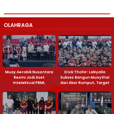
OLAHRAGA
Muay Aerobik Nusantara
Erick Thohir: LaNyalla
Resmi Jadi Aset
Sukses Bangun Muaythai
Intelektual PBMI,
dari Akar Rumput, Target
Menpora Sebut
Emas SEA Games
Terobosan Bangun
Grassroots