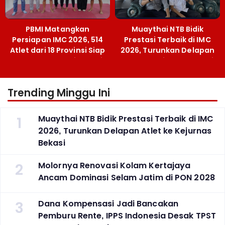
PBMI Matangkan
Muaythai NTB Bidik
Persiapan IMC 2026, 514
Prestasi Terbaik di IMC
Atlet dari 18 Provinsi Siap
2026, Turunkan Delapan
Berlaga Besok di Bekasi
Atlet ke Kejurnas Bekasi
Trending Minggu Ini
1
Muaythai NTB Bidik Prestasi Terbaik di IMC
2026, Turunkan Delapan Atlet ke Kejurnas
Bekasi
2
Molornya Renovasi Kolam Kertajaya
Ancam Dominasi Selam Jatim di PON 2028
3
Dana Kompensasi Jadi Bancakan
Pemburu Rente, IPPS Indonesia Desak TPST