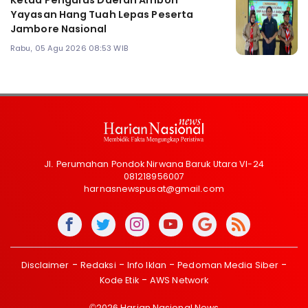
Ketua Pengurus Daerah Ambon
Yayasan Hang Tuah Lepas Peserta
Jambore Nasional
Rabu, 05 Agu 2026 08:53 WIB
Jl. Perumahan Pondok Nirwana Baruk Utara VI-24
081218956007
harnasnewspusat@gmail.com
Disclaimer
Redaksi
Info Iklan
Pedoman Media Siber
Kode Etik
AWS Network
©2026 Harian Nasional News