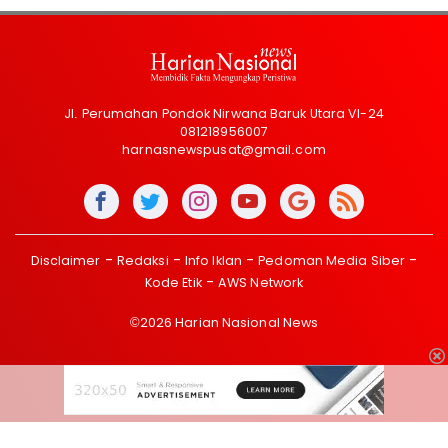
Jl. Perumahan Pondok Nirwana Baruk Utara VI-24
081218956007
harnasnewspusat@gmail.com
Disclaimer
Redaksi
Info Iklan
Pedoman Media Siber
Kode Etik
AWS Network
©2026 Harian Nasional News