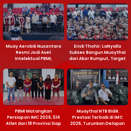
Muay Aerobik Nusantara
Erick Thohir: LaNyalla
Resmi Jadi Aset
Sukses Bangun Muaythai
Intelektual PBMI,
dari Akar Rumput, Target
Menpora Sebut
Emas SEA Games
Terobosan Bangun
Grassroots
PBMI Matangkan
Muaythai NTB Bidik
Persiapan IMC 2026, 514
Prestasi Terbaik di IMC
Atlet dari 18 Provinsi Siap
2026, Turunkan Delapan
Berlaga Besok di Bekasi
Atlet ke Kejurnas Bekasi