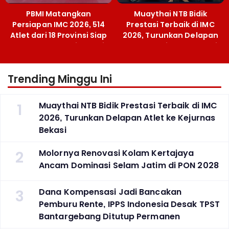
PBMI Matangkan
Muaythai NTB Bidik
Persiapan IMC 2026, 514
Prestasi Terbaik di IMC
Atlet dari 18 Provinsi Siap
2026, Turunkan Delapan
Berlaga Besok di Bekasi
Atlet ke Kejurnas Bekasi
Trending Minggu Ini
1
Muaythai NTB Bidik Prestasi Terbaik di IMC
2026, Turunkan Delapan Atlet ke Kejurnas
Bekasi
2
Molornya Renovasi Kolam Kertajaya
Ancam Dominasi Selam Jatim di PON 2028
3
Dana Kompensasi Jadi Bancakan
Pemburu Rente, IPPS Indonesia Desak TPST
Bantargebang Ditutup Permanen