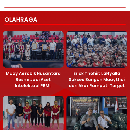
OLAHRAGA
Muay Aerobik Nusantara
Erick Thohir: LaNyalla
Resmi Jadi Aset
Sukses Bangun Muaythai
Intelektual PBMI,
dari Akar Rumput, Target
Menpora Sebut
Emas SEA Games
Terobosan Bangun
Grassroots