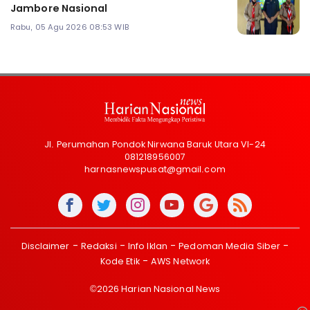
Jambore Nasional
Rabu, 05 Agu 2026 08:53 WIB
Jl. Perumahan Pondok Nirwana Baruk Utara VI-24
081218956007
harnasnewspusat@gmail.com
Disclaimer
Redaksi
Info Iklan
Pedoman Media Siber
Kode Etik
AWS Network
©2026 Harian Nasional News