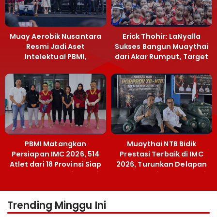
Muay Aerobik Nusantara
Erick Thohir: LaNyalla
Resmi Jadi Aset
Sukses Bangun Muaythai
Intelektual PBMI,
dari Akar Rumput, Target
Menpora Sebut
Emas SEA Games
Terobosan Bangun
Grassroots
PBMI Matangkan
Muaythai NTB Bidik
Persiapan IMC 2026, 514
Prestasi Terbaik di IMC
Atlet dari 18 Provinsi Siap
2026, Turunkan Delapan
Berlaga Besok di Bekasi
Atlet ke Kejurnas Bekasi
Trending Minggu Ini