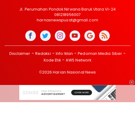
Jl. Perumahan Pondok Nirwana Baruk Utara VI-24
081218956007
harnasnewspusat@gmail.com
Disclaimer
Redaksi
Info Iklan
Pedoman Media Siber
Kode Etik
AWS Network
©2026 Harian Nasional News