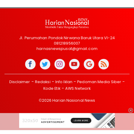
Jl. Perumahan Pondok Nirwana Baruk Utara VI-24
081218956007
harnasnewspusat@gmail.com
Disclaimer
Redaksi
Info Iklan
Pedoman Media Siber
Kode Etik
AWS Network
©2026 Harian Nasional News