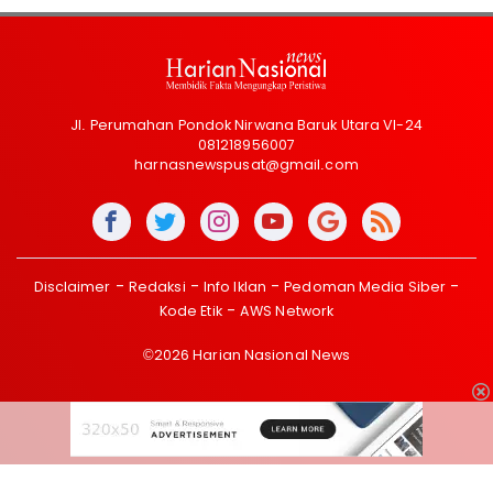
Jl. Perumahan Pondok Nirwana Baruk Utara VI-24
081218956007
harnasnewspusat@gmail.com
Disclaimer
Redaksi
Info Iklan
Pedoman Media Siber
Kode Etik
AWS Network
©2026 Harian Nasional News