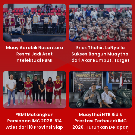
Muay Aerobik Nusantara
Erick Thohir: LaNyalla
Resmi Jadi Aset
Sukses Bangun Muaythai
Intelektual PBMI,
dari Akar Rumput, Target
Menpora Sebut
Emas SEA Games
Terobosan Bangun
Grassroots
PBMI Matangkan
Muaythai NTB Bidik
Persiapan IMC 2026, 514
Prestasi Terbaik di IMC
Atlet dari 18 Provinsi Siap
2026, Turunkan Delapan
Berlaga Besok di Bekasi
Atlet ke Kejurnas Bekasi