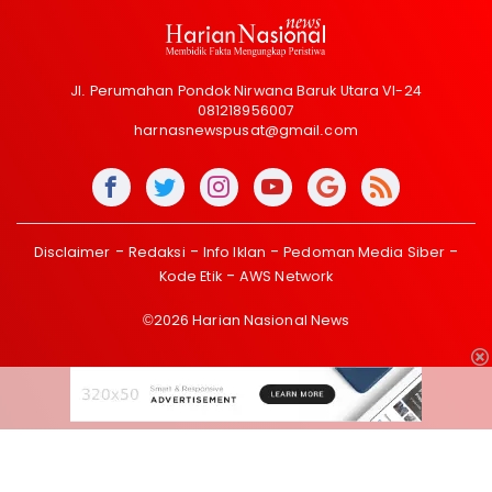
Jl. Perumahan Pondok Nirwana Baruk Utara VI-24
081218956007
harnasnewspusat@gmail.com
Disclaimer
Redaksi
Info Iklan
Pedoman Media Siber
Kode Etik
AWS Network
©2026 Harian Nasional News