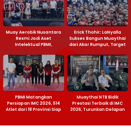
Muay Aerobik Nusantara
Erick Thohir: LaNyalla
Resmi Jadi Aset
Sukses Bangun Muaythai
Intelektual PBMI,
dari Akar Rumput, Target
Menpora Sebut
Emas SEA Games
Terobosan Bangun
Grassroots
PBMI Matangkan
Muaythai NTB Bidik
Persiapan IMC 2026, 514
Prestasi Terbaik di IMC
Atlet dari 18 Provinsi Siap
2026, Turunkan Delapan
Berlaga Besok di Bekasi
Atlet ke Kejurnas Bekasi