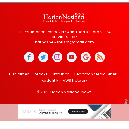
Jl. Perumahan Pondok Nirwana Baruk Utara VI-24
081218956007
harnasnewspusat@gmail.com
Disclaimer
Redaksi
Info Iklan
Pedoman Media Siber
Kode Etik
AWS Network
©2026 Harian Nasional News