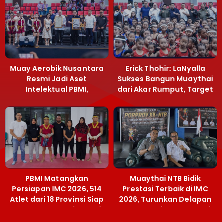
Muay Aerobik Nusantara
Erick Thohir: LaNyalla
Resmi Jadi Aset
Sukses Bangun Muaythai
Intelektual PBMI,
dari Akar Rumput, Target
Menpora Sebut
Emas SEA Games
Terobosan Bangun
Grassroots
PBMI Matangkan
Muaythai NTB Bidik
Persiapan IMC 2026, 514
Prestasi Terbaik di IMC
Atlet dari 18 Provinsi Siap
2026, Turunkan Delapan
Berlaga Besok di Bekasi
Atlet ke Kejurnas Bekasi