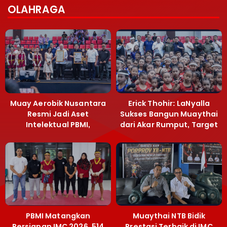
OLAHRAGA
Muay Aerobik Nusantara
Erick Thohir: LaNyalla
Resmi Jadi Aset
Sukses Bangun Muaythai
Intelektual PBMI,
dari Akar Rumput, Target
Menpora Sebut
Emas SEA Games
Terobosan Bangun
Grassroots
PBMI Matangkan
Muaythai NTB Bidik
Persiapan IMC 2026, 514
Prestasi Terbaik di IMC