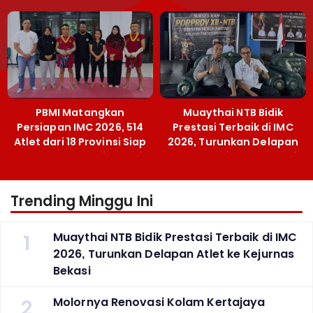
Menpora Sebut
Emas SEA Games
Terobosan Bangun
Grassroots
PBMI Matangkan
Muaythai NTB Bidik
Persiapan IMC 2026, 514
Prestasi Terbaik di IMC
Atlet dari 18 Provinsi Siap
2026, Turunkan Delapan
Berlaga Besok di Bekasi
Atlet ke Kejurnas Bekasi
Trending Minggu Ini
1
Muaythai NTB Bidik Prestasi Terbaik di IMC
2026, Turunkan Delapan Atlet ke Kejurnas
Bekasi
2
Molornya Renovasi Kolam Kertajaya