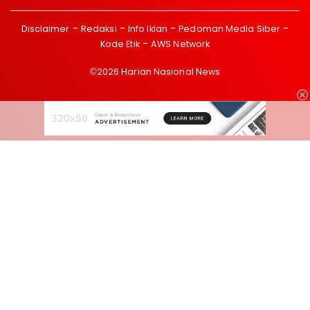
Disclaimer
Redaksi
Info Iklan
Pedoman Media Siber
Kode Etik
AWS Network
©2026 Harian Nasional News