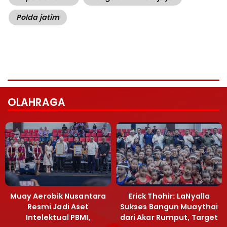
Polda jatim
OLAHRAGA
Muay Aerobik Nusantara
Erick Thohir: LaNyalla
Resmi Jadi Aset
Sukses Bangun Muaythai
Intelektual PBMI,
dari Akar Rumput, Target