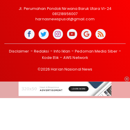
Jl. Perumahan Pondok Nirwana Baruk Utara VI-24
081218956007
harnasnewspusat@gmail.com
Disclaimer
Redaksi
Info Iklan
Pedoman Media Siber
Kode Etik
AWS Network
©2026 Harian Nasional News