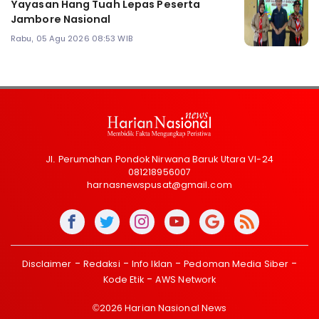
Yayasan Hang Tuah Lepas Peserta
Jambore Nasional
Rabu, 05 Agu 2026 08:53 WIB
Jl. Perumahan Pondok Nirwana Baruk Utara VI-24
081218956007
harnasnewspusat@gmail.com
Disclaimer
Redaksi
Info Iklan
Pedoman Media Siber
Kode Etik
AWS Network
©2026 Harian Nasional News