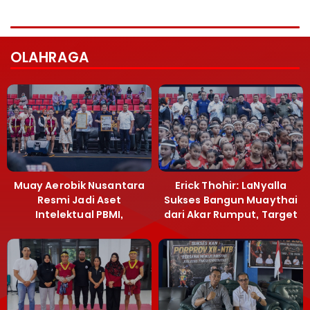
OLAHRAGA
Muay Aerobik Nusantara
Erick Thohir: LaNyalla
Resmi Jadi Aset
Sukses Bangun Muaythai
Intelektual PBMI,
dari Akar Rumput, Target
Menpora Sebut
Emas SEA Games
Terobosan Bangun
Grassroots