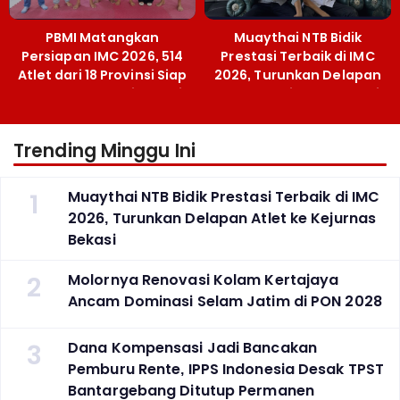
PBMI Matangkan
Muaythai NTB Bidik
Persiapan IMC 2026, 514
Prestasi Terbaik di IMC
Atlet dari 18 Provinsi Siap
2026, Turunkan Delapan
Berlaga Besok di Bekasi
Atlet ke Kejurnas Bekasi
Trending Minggu Ini
1
Muaythai NTB Bidik Prestasi Terbaik di IMC
2026, Turunkan Delapan Atlet ke Kejurnas
Bekasi
2
Molornya Renovasi Kolam Kertajaya
Ancam Dominasi Selam Jatim di PON 2028
3
Dana Kompensasi Jadi Bancakan
Pemburu Rente, IPPS Indonesia Desak TPST
Bantargebang Ditutup Permanen