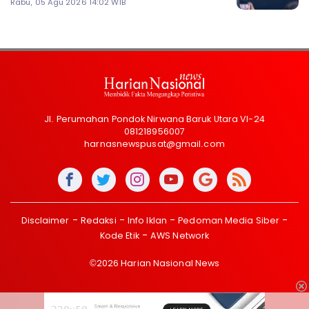
Rabu, 05 Agu 2026 14:02 WIB
Jl. Perumahan Pondok Nirwana Baruk Utara VI-24
081218956007
harnasnewspusat@gmail.com
Disclaimer
Redaksi
Info Iklan
Pedoman Media Siber
Kode Etik
AWS Network
©2026 Harian Nasional News