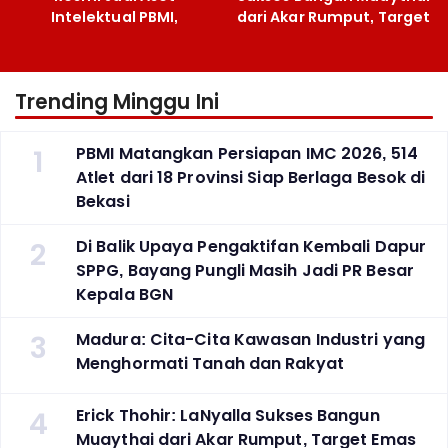
Intelektual PBMI,
dari Akar Rumput, Target
Menpora Sebut
Emas SEA Games
Terobosan Bangun
Grassroots
Trending Minggu Ini
1
PBMI Matangkan Persiapan IMC 2026, 514
Atlet dari 18 Provinsi Siap Berlaga Besok di
Bekasi
2
Di Balik Upaya Pengaktifan Kembali Dapur
SPPG, Bayang Pungli Masih Jadi PR Besar
Kepala BGN
3
Madura: Cita-Cita Kawasan Industri yang
Menghormati Tanah dan Rakyat
4
Erick Thohir: LaNyalla Sukses Bangun
Muaythai dari Akar Rumput, Target Emas