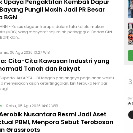
lik Upaya Pengaktifan Kembali Dapur
Bayang Pungli Masih Jadi PR Besar
a BGN
HNN - Kasus dugaan korupsi dalam tata kelola makan
atis (MBG) yang menyeret sejumlah petingggi di Badan Gizi
 (BGN) dan…
amis, 06 Agu 2026 10:27 WIB
a: Cita-Cita Kawasan Industri yang
ormati Tanah dan Rakyat
 Suparto JAKARTA – Di tengah panjangnya perjalanan waktu
p menyisakan kisah ketertinggalan, kini terbuka lembar
bagi…
a
Rabu, 05 Agu 2026 14:02 WIB
Aerobik Nusantara Resmi Jadi Aset
ektual PBMI, Menpora Sebut Terobosan
n Grassroots