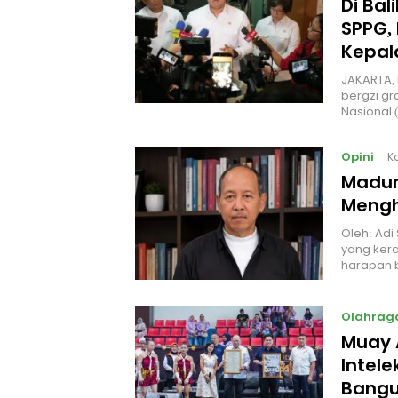
Di Ba
SPPG, 
Kepal
JAKARTA, 
bergzi gr
Nasional
Opini
K
Madur
Mengh
Oleh: Adi
yang kera
harapan 
Olahrag
Muay 
Intel
Bangu