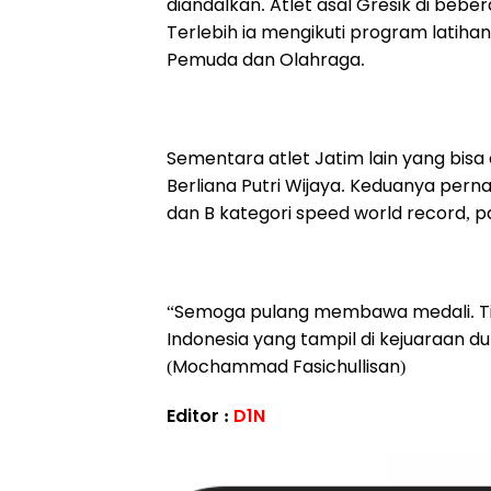
diandalkan. Atlet asal Gresik di beb
Terlebih ia mengikuti program latih
Pemuda dan Olahraga.
Sementara atlet Jatim lain yang bisa
Berliana Putri Wijaya. Keduanya pe
dan B kategori speed world record, pa
“Semoga pulang membawa medali. Tida
Indonesia yang tampil di kejuaraan du
(Mochammad Fasichullisan)
Editor :
D1N