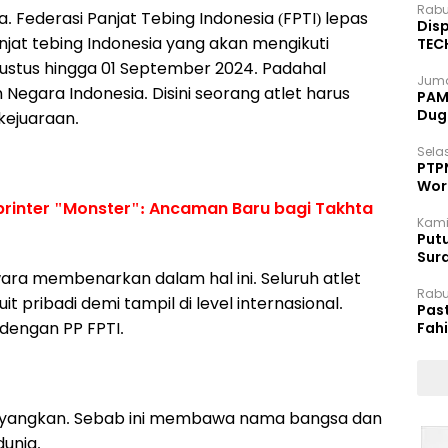
Rabu
Federasi Panjat Tebing Indonesia (FPTI) lepas
Disp
jat tebing Indonesia yang akan mengikuti
TEC
Dip
gustus hingga 01 September 2024. Padahal
Juma
ara Indonesia. Disini seorang atlet harus
PAM 
Dug
kejuaraan.
Selas
PTP
Wor
Sprinter "Monster": Ancaman Baru bagi Takhta
Kami
Putu
Sur
Dok
ara membenarkan dalam hal ini. Seluruh atlet
Rabu
 pribadi demi tampil di level internasional.
Pas
 dengan PP FPTI.
Fah
Moj
i sayangkan. Sebab ini membawa nama bangsa dan
dunia.