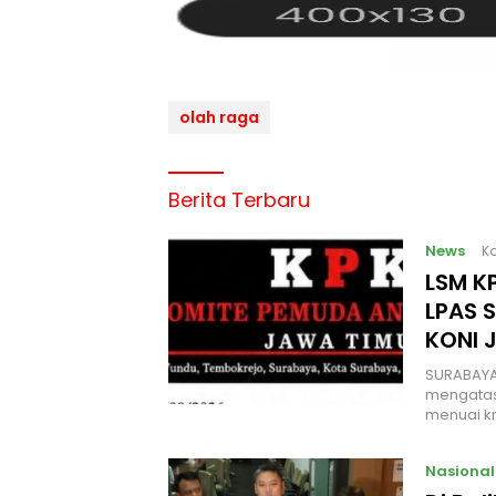
olah raga
Berita Terbaru
News
Ka
LSM KP
LPAS 
KONI 
SURABAYA
mengatas
menuai kr
Nasional