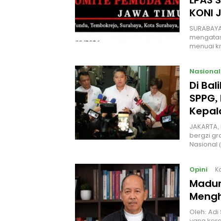
LPAS 
KONI 
SURABAYA
mengatas
menuai kr
Nasional
Di Ba
SPPG, 
Kepal
JAKARTA, 
bergzi gr
Nasional
Opini
K
Madur
Mengh
Oleh: Adi
yang kera