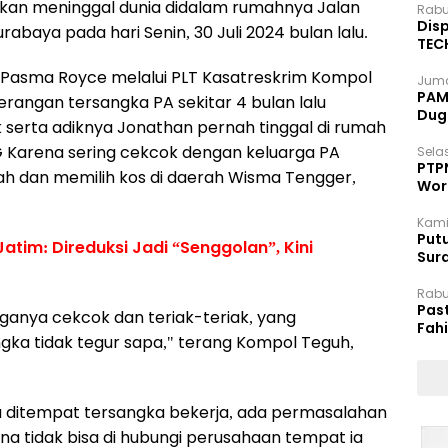
ukan meninggal dunia didalam rumahnya Jalan
Rabu
Disp
abaya pada hari Senin, 30 Juli 2024 bulan lalu.
TEC
Dip
Pasma Royce melalui PLT Kasatreskrim Kompol
Juma
PAM 
rangan tersangka PA sekitar 4 bulan lalu
Dug
 serta adiknya Jonathan pernah tinggal di rumah
G Karena sering cekcok dengan keluarga PA
Selas
PTP
ah dan memilih kos di daerah Wisma Tengger,
Wor
Kami
Putu
tim: Direduksi Jadi “Senggolan”, Kini
Sur
Dok
Rabu
Pas
rganya cekcok dan teriak-teriak, yang
Fah
a tidak tegur sapa," terang Kompol Teguh,
Moj
a ditempat tersangka bekerja, ada permasalahan
 tidak bisa di hubungi perusahaan tempat ia