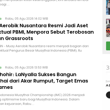
bagi…
a
Rabu, 05 Agu 2026 14:02 WIB
Aerobik Nusantara Resmi Jadi Aset
ektual PBMI, Menpora Sebut Terobosan
n Grassroots
NN – Muay Aerobik Nusantara resmi menjadi bagian dari
ektual Pengurus Besar Muaythai Indonesia (PBMI). Itu
a
Rabu, 05 Agu 2026 13:53 WIB
Thohir: LaNyalla Sukses Bangun
hai dari Akar Rumput, Target Emas
Games
Indonesia Muaythai Championship (IMC) 2026 menjadi
 optimisme baru bagi Muaythai Indonesia. Dalam
n kejuaraan, Rabu…