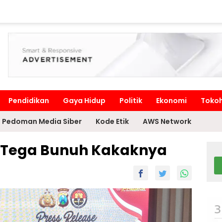
Pendidikan
Gaya Hidup
Politik
Ekonomi
Toko
Pedoman Media Siber
Kode Etik
AWS Network
k Tega Bunuh Kakaknya