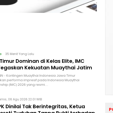
a
35 Menit Yang Lalu
imur Dominan di Kelas Elite, IMC
Tegaskan Kekuatan Muaythai Jatim
NN – Kontingen Muaythai Indonesia Jawa Timur
kan performa impresif pada Indonesia Muaythai
ship (IMC) 2026 yang resmi…
mis, 06 Agu 2026 22:01 WIB
K Dinilai Tak Berintegritas, Ketua
P