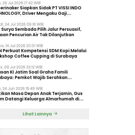
, 29 Jul 2026 17:42 WIB
erinaker Siapkan Sidak PT VISSI INDO
HNOLOGY, Driver Mengaku Gaji
otong Rp3 Juta
t, 24 Jul 2026 09:16 WIB
Surya Sembada Pilih Jalur Persuasif,
aan Pencurian Air Tak Dilanjutkan
a, 14 Jul 2026 20:01 WIB
N Perkuat Kompetensi SDM Kopi Melalui
kshop Coffee Cupping di Surabaya
s, 09 Jul 2026 23:12 WIB
san KI Jatim Soal Graha Famili
abaya: Pemkot Wajib Serahkan
umen Re-planning PT SAS
, 24 Jun 2026 15:45 WIB
tikan Masa Depan Anak Terjamin, Gus
im Datangi Keluarga Almarhumah di
orembun
Lihat Lainnya