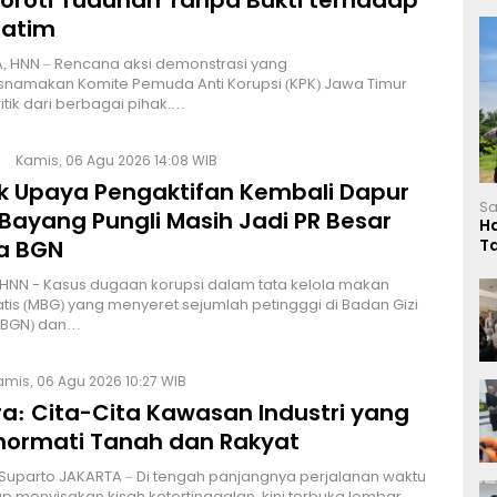
Soroti Tuduhan Tanpa Bukti terhadap
Jatim
, HNN – Rencana aksi demonstrasi yang
namakan Komite Pemuda Anti Korupsi (KPK) Jawa Timur
itik dari berbagai pihak.…
Kamis, 06 Agu 2026 14:08 WIB
lik Upaya Pengaktifan Kembali Dapur
Sa
Bayang Pungli Masih Jadi PR Besar
H
a BGN
T
L
HNN - Kasus dugaan korupsi dalam tata kelola makan
atis (MBG) yang menyeret sejumlah petingggi di Badan Gizi
 (BGN) dan…
amis, 06 Agu 2026 10:27 WIB
a: Cita-Cita Kawasan Industri yang
ormati Tanah dan Rakyat
 Suparto JAKARTA – Di tengah panjangnya perjalanan waktu
p menyisakan kisah ketertinggalan, kini terbuka lembar