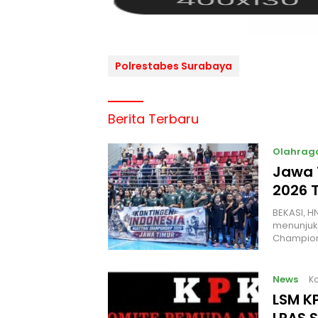
Polrestabes Surabaya
Berita Terbaru
Olahrag
Jawa T
2026 
BEKASI, H
menunjuk
Champion
News
Ka
LSM KP