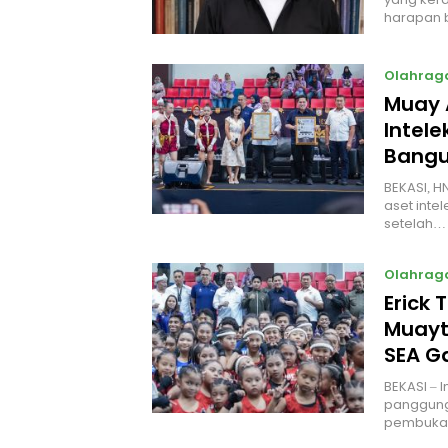
harapan 
Olahrag
Muay 
Intel
Bangu
BEKASI, H
aset intel
setelah…
Olahrag
Erick 
Muayt
SEA 
BEKASI – 
panggung
pembukaa