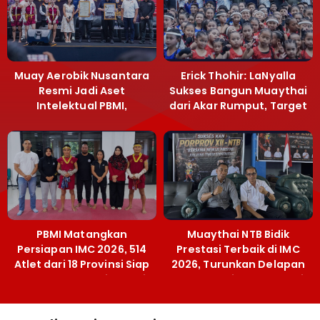
Muay Aerobik Nusantara
Erick Thohir: LaNyalla
Resmi Jadi Aset
Sukses Bangun Muaythai
Intelektual PBMI,
dari Akar Rumput, Target
Menpora Sebut
Emas SEA Games
Terobosan Bangun
Grassroots
PBMI Matangkan
Muaythai NTB Bidik
Persiapan IMC 2026, 514
Prestasi Terbaik di IMC
Atlet dari 18 Provinsi Siap
2026, Turunkan Delapan
Berlaga Besok di Bekasi
Atlet ke Kejurnas Bekasi