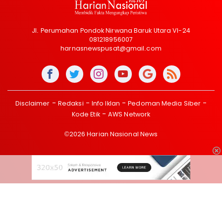
Jl. Perumahan Pondok Nirwana Baruk Utara VI-24
081218956007
harnasnewspusat@gmail.com
Disclaimer
Redaksi
Info Iklan
Pedoman Media Siber
Kode Etik
AWS Network
©2026 Harian Nasional News