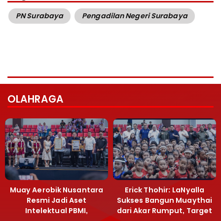
PN Surabaya
Pengadilan Negeri Surabaya
OLAHRAGA
Muay Aerobik Nusantara
Erick Thohir: LaNyalla
Resmi Jadi Aset
Sukses Bangun Muaythai
Intelektual PBMI,
dari Akar Rumput, Target