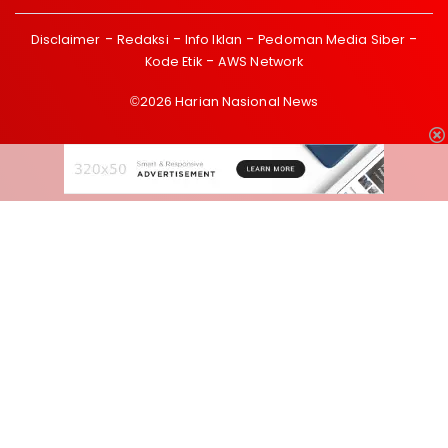
Disclaimer
Redaksi
Info Iklan
Pedoman Media Siber
Kode Etik
AWS Network
©2026 Harian Nasional News