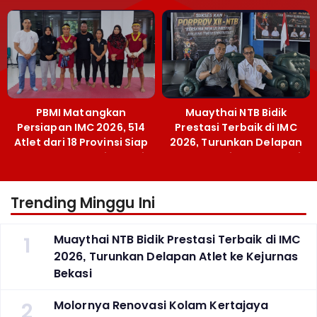
Menpora Sebut
Emas SEA Games
Terobosan Bangun
Grassroots
PBMI Matangkan
Muaythai NTB Bidik
Persiapan IMC 2026, 514
Prestasi Terbaik di IMC
Atlet dari 18 Provinsi Siap
2026, Turunkan Delapan
Berlaga Besok di Bekasi
Atlet ke Kejurnas Bekasi
Trending Minggu Ini
1
Muaythai NTB Bidik Prestasi Terbaik di IMC
2026, Turunkan Delapan Atlet ke Kejurnas
Bekasi
2
Molornya Renovasi Kolam Kertajaya