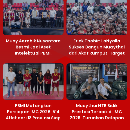
Muay Aerobik Nusantara
Erick Thohir: LaNyalla
Resmi Jadi Aset
Sukses Bangun Muaythai
Intelektual PBMI,
dari Akar Rumput, Target
Menpora Sebut
Emas SEA Games
Terobosan Bangun
Grassroots
PBMI Matangkan
Muaythai NTB Bidik
Persiapan IMC 2026, 514
Prestasi Terbaik di IMC
Atlet dari 18 Provinsi Siap
2026, Turunkan Delapan
Berlaga Besok di Bekasi
Atlet ke Kejurnas Bekasi