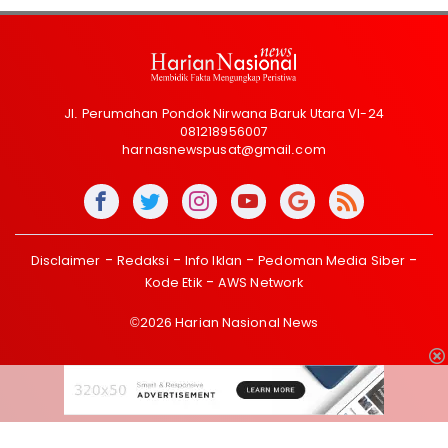
Jl. Perumahan Pondok Nirwana Baruk Utara VI-24
081218956007
harnasnewspusat@gmail.com
Disclaimer
Redaksi
Info Iklan
Pedoman Media Siber
Kode Etik
AWS Network
©2026 Harian Nasional News