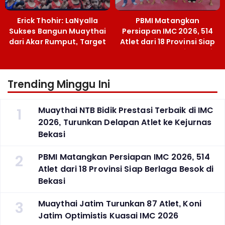
Erick Thohir: LaNyalla
PBMI Matangkan
Sukses Bangun Muaythai
Persiapan IMC 2026, 514
dari Akar Rumput, Target
Atlet dari 18 Provinsi Siap
Emas SEA Games
Berlaga Besok di Bekasi
Trending Minggu Ini
1
Muaythai NTB Bidik Prestasi Terbaik di IMC
2026, Turunkan Delapan Atlet ke Kejurnas
Bekasi
2
PBMI Matangkan Persiapan IMC 2026, 514
Atlet dari 18 Provinsi Siap Berlaga Besok di
Bekasi
3
Muaythai Jatim Turunkan 87 Atlet, Koni
Jatim Optimistis Kuasai IMC 2026