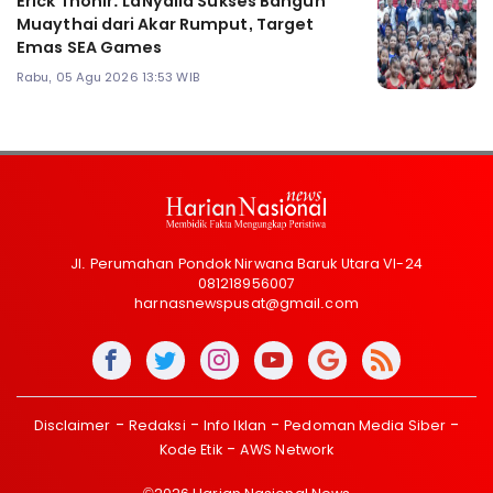
Erick Thohir: LaNyalla Sukses Bangun
Muaythai dari Akar Rumput, Target
Emas SEA Games
Rabu, 05 Agu 2026 13:53 WIB
Jl. Perumahan Pondok Nirwana Baruk Utara VI-24
081218956007
harnasnewspusat@gmail.com
Disclaimer
Redaksi
Info Iklan
Pedoman Media Siber
Kode Etik
AWS Network