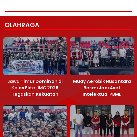
OLAHRAGA
Jawa Timur Dominan di
Muay Aerobik Nusantara
Kelas Elite, IMC 2026
Resmi Jadi Aset
Tegaskan Kekuatan
Intelektual PBMI,
Muaythai Jatim
Menpora Sebut
Terobosan Bangun
Grassroots