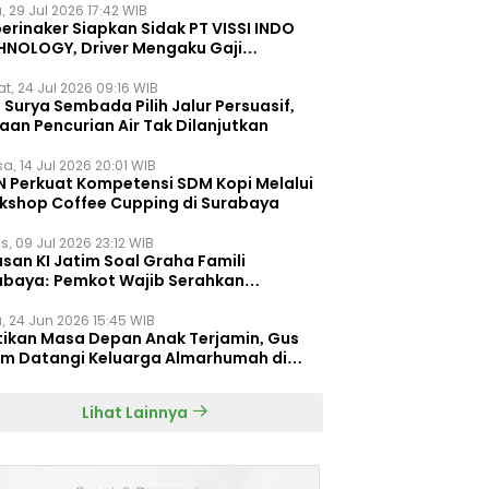
, 29 Jul 2026 17:42 WIB
erinaker Siapkan Sidak PT VISSI INDO
HNOLOGY, Driver Mengaku Gaji
otong Rp3 Juta
t, 24 Jul 2026 09:16 WIB
Surya Sembada Pilih Jalur Persuasif,
aan Pencurian Air Tak Dilanjutkan
a, 14 Jul 2026 20:01 WIB
N Perkuat Kompetensi SDM Kopi Melalui
kshop Coffee Cupping di Surabaya
s, 09 Jul 2026 23:12 WIB
san KI Jatim Soal Graha Famili
abaya: Pemkot Wajib Serahkan
umen Re-planning PT SAS
, 24 Jun 2026 15:45 WIB
tikan Masa Depan Anak Terjamin, Gus
im Datangi Keluarga Almarhumah di
orembun
Lihat Lainnya