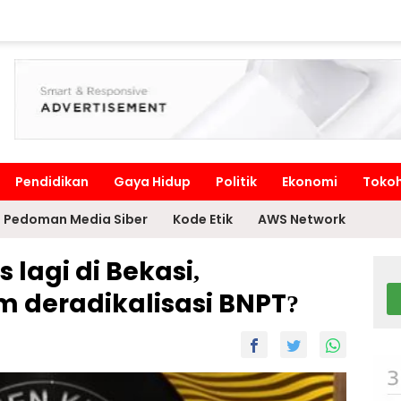
Pendidikan
Gaya Hidup
Politik
Ekonomi
Toko
Pedoman Media Siber
Kode Etik
AWS Network
 lagi di Bekasi,
m deradikalisasi BNPT?