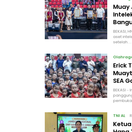
Muay 
Intel
Bangu
BEKASI, H
aset intel
setelah…
Olahrag
Erick 
Muayt
SEA 
BEKASI – 
panggung
pembukaa
TNI AL
R
Ketua
Hang 