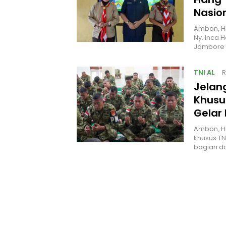
Nasio
Ambon, H
Ny. Inca 
Jambore 
TNI AL
R
Jelan
Khusus
Gelar
Ambon, H
khusus TN
bagian da