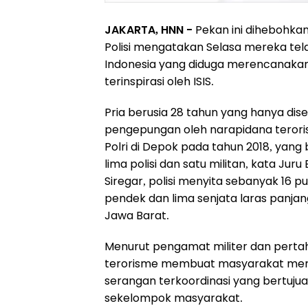
JAKARTA, HNN -
Pekan ini dihebohkan
Polisi mengatakan Selasa mereka te
Indonesia yang diduga merencanakan 
terinspirasi oleh ISIS.
Pria berusia 28 tahun yang hanya dis
pengepungan oleh narapidana terori
Polri di Depok pada tahun 2018, ya
lima polisi dan satu militan, kata Jur
Siregar, polisi menyita sebanyak 16 puc
pendek dan lima senjata laras panja
Jawa Barat.
Menurut pengamat militer dan pert
terorisme membuat masyarakat mera
serangan terkoordinasi yang bertuj
sekelompok masyarakat.