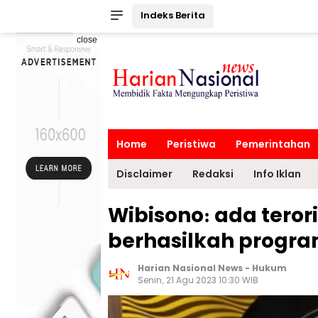
Indeks Berita
close
Home
Peristiwa
Pemerintahan
Disclaimer
Redaksi
Info Iklan
Wibisono: ada teroris
berhasilkah progra
Harian Nasional News
-
Hukum
Senin, 21 Agu 2023 10:30 WIB