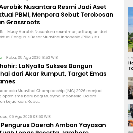
Aerobik Nusantara Resmi Jadi Aset
ektual PBMI, Menpora Sebut Terobosan
n Grassroots
NN – Muay Aerobik Nusantara resmi menjadi bagian dari
ektual Pengurus Besar Muaythai Indonesia (PBMI). Itu
a
Rabu, 05 Agu 2026 13:53 WIB
Sa
H
Thohir: LaNyalla Sukses Bangun
T
hai dari Akar Rumput, Target Emas
L
Games
Indonesia Muaythai Championship (IMC) 2026 menjadi
 optimisme baru bagi Muaythai Indonesia. Dalam
n kejuaraan, Rabu…
abu, 05 Agu 2026 08:53 WIB
 Pengurus Daerah Ambon Yayasan
Tuah Lepas Peserta Jambore