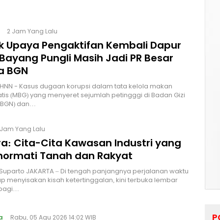
2 Jam Yang Lalu
lik Upaya Pengaktifan Kembali Dapur
Bayang Pungli Masih Jadi PR Besar
a BGN
HNN - Kasus dugaan korupsi dalam tata kelola makan
atis (MBG) yang menyeret sejumlah petingggi di Badan Gizi
 (BGN) dan…
 Jam Yang Lalu
a: Cita-Cita Kawasan Industri yang
ormati Tanah dan Rakyat
 Suparto JAKARTA – Di tengah panjangnya perjalanan waktu
p menyisakan kisah ketertinggalan, kini terbuka lembar
bagi…
P
a
Rabu, 05 Agu 2026 14:02 WIB