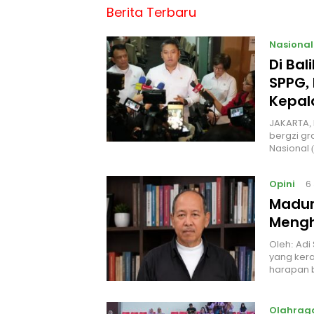
Berita Terbaru
Nasional
Di Ba
SPPG, 
Kepal
JAKARTA, 
bergzi gr
Nasional
Opini
6
Madur
Mengh
Oleh: Adi
yang kera
harapan 
Olahrag