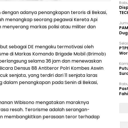
Rabu
Disp
 dengan adanya penangkapan teroris di Bekasi,
TEC
Dip
lah menangkap seorang pegawai Kereta Api
Juma
menyerang markas polisi atau militer dan
PAM 
Dug
Selas
ebut sebagai DE mengaku termotivasi oleh
PTP
Wor
sme di Markas Komando Brigade Mobil (Brimob)
ng berlangsung selama 36 jam dan menewaskan
Kami
u Bicara Densus 88 Antiteror Polri Kombes Aswin
Putu
Sur
uk senjata, yang terdiri dari 11 senjata laras
Dok
ng dalam penangkapan pada Senin di Bekasi,
Rabu
Pas
Fah
Moj
ahanan Wibisono mengatakan maraknya
sa resah. Terorisme adalah serangan-
uan membangkitkan perasaan teror terhadap