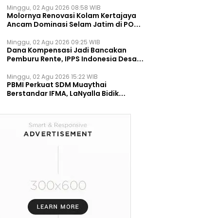
Minggu, 02 Agu 2026 08:58 WIB
Molornya Renovasi Kolam Kertajaya
Ancam Dominasi Selam Jatim di PON
2028
Minggu, 02 Agu 2026 09:25 WIB
Dana Kompensasi Jadi Bancakan
Pemburu Rente, IPPS Indonesia Desak
TPST Bantargebang Ditutup
Permanen
Minggu, 02 Agu 2026 15:22 WIB
PBMI Perkuat SDM Muaythai
Berstandar IFMA, LaNyalla Bidik
Prestasi Dunia